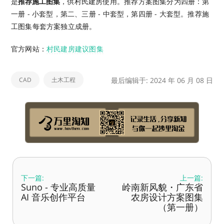
是
推荐施工图集
，供村民建房使用。推荐方案图集分为四册：第
一册 - 小套型，第二、三册 - 中套型，第四册 - 大套型。推荐施
工图集每套方案独立成册。
官方网站：
村民建房建议图集
CAD
土木工程
最后编辑于: 2024 年 06 月 08 日
下一篇:
上一篇:
Suno - 专业高质量
岭南新风貌・广东省
AI 音乐创作平台
农房设计方案图集
（第一册）