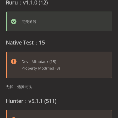
Ruru：v1.1.0 (12)
完美通过
Native Test：15
Devil Minotaur (15)
Property Modified (3)
无解，选择无视
Hunter：v5.1.1 (511)