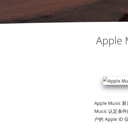
Appl
Apple Mus
Music 认定
户的 Apple 