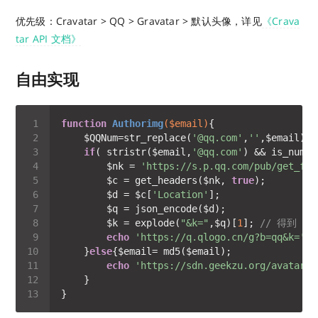
优先级：Cravatar > QQ > Gravatar > 默认头像，详见
《Crava
tar API 文档》
自由实现
function
Authorimg
($email)
    $QQNum=str_replace(
'@qq.com'
,
''
,$email); 
if
( stristr($email,
'@qq.com'
) && is_numer
        $nk = 
'https://s.p.qq.com/pub/get_fac
        $c = get_headers($nk, 
true
        $d = $c[
'Location'
        $k = explode(
"&k="
,$q)[
1
]; 
// 得到 QQ
echo
'https://q.qlogo.cn/g?b=qq&k='
.$
    }
else
echo
'https://sdn.geekzu.org/avatar/'