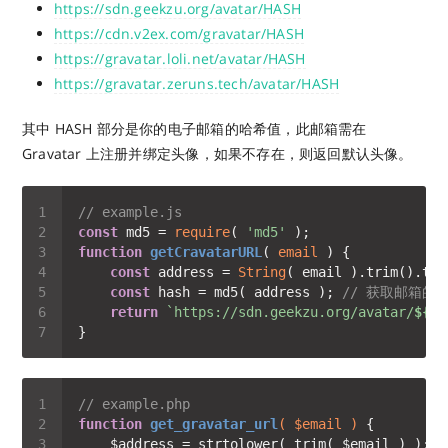
https://sdn.geekzu.org/avatar/HASH
https://cdn.v2ex.com/gravatar/HASH
https://gravatar.loli.net/avatar/HASH
https://gravatar.zeruns.tech/avatar/HASH
其中 HASH 部分是你的电子邮箱的哈希值，此邮箱需在
Gravatar 上注册并绑定头像，如果不存在，则返回默认头像。
// example.js 
const
 md5 = 
require
( 
'md5'
function
getCravatarURL
(
 email 
) 
const
 address = 
String
( email ).trim().toL
const
 hash = md5( address ); 
// 获取邮箱的M
return
`https://sdn.geekzu.org/avatar/
${ h
// example.php 
function
get_gravatar_url
( $email )
    $address = strtolower( trim( $email ) );  