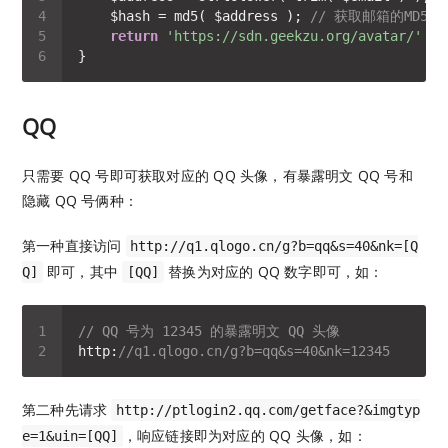
    $hash = md5( $address ); 
// 获取邮箱的MD5哈
return
'https://sdn.geekzu.org/avatar/'
 . 
QQ
只需要 QQ 号即可获取对应的 QQ 头像，有暴露明文 QQ 号和
隐藏 QQ 号俩种：
第一种直接访问
http://q1.qlogo.cn/g?b=qq&s=40&nk=[Q
即可，其中
替换为对应的 QQ 数字即可，如：
Q]
[QQ]
// QQ 号为 12345 的暴露明文 QQ 头像
http:
//q1.qlogo.cn/g?b=qq&s=40&nk=12345
第二种先请求
http://ptlogin2.qq.com/getface?&imgtyp
，响应链接即为对应的 QQ 头像，如：
e=1&uin=[QQ]