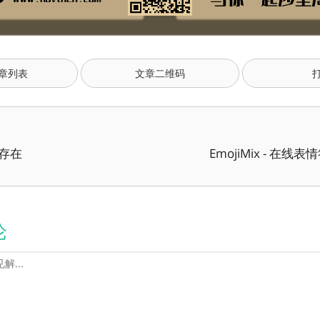
章列表
文章二维码
不存在
EmojiMix - 在线
论