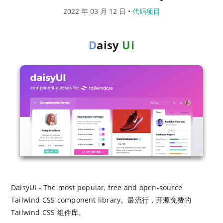
2022 年 03 月 12 日
•
代码项目
D
aisy
UI
DaisyUI - The most popular, free and open-source
Tailwind CSS component library。最流行，开源免费的
Tailwind CSS 组件库。