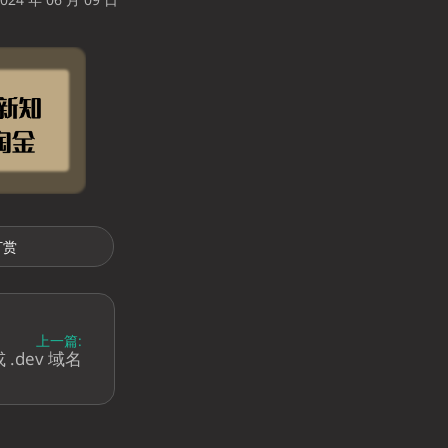
打赏
上一篇:
 .dev 域名