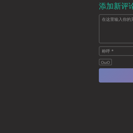
添加新评
OωO