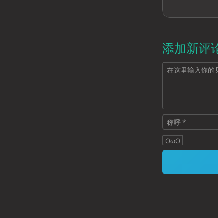
添加新评
OωO