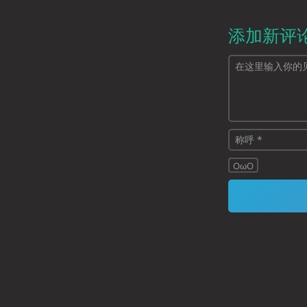
添加新评
OωO