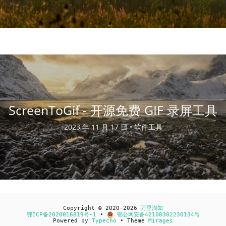
ScreenToGif - 开源免费 GIF 录屏工具
2023 年 11 月 17 日 •
软件工具
Copyright © 2020-2026
万里淘知
鄂ICP备2020016819号-1
•
鄂公网安备42108302230134号
Powered by
Typecho
• Theme
Mirages