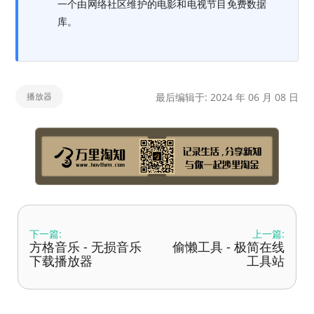
一个由网络社区维护的电影和电视节目免费数据
库。
播放器
最后编辑于: 2024 年 06 月 08 日
下一篇:
上一篇:
方格音乐 - 无损音乐
偷懒工具 - 极简在线
下载播放器
工具站