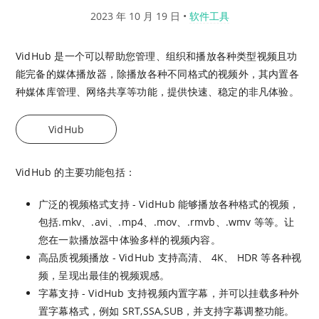
2023 年 10 月 19 日
•
软件工具
VidHub 是一个可以帮助您管理、组织和播放各种类型视频且功
能完备的媒体播放器，除播放各种不同格式的视频外，其内置各
种媒体库管理、网络共享等功能，提供快速、稳定的非凡体验。
VidHub
VidHub 的主要功能包括：
广泛的视频格式支持 - VidHub 能够播放各种格式的视频，
包括.mkv、.avi、.mp4、.mov、.rmvb、.wmv 等等。让
您在一款播放器中体验多样的视频内容。
高品质视频播放 - VidHub 支持高清、 4K、 HDR 等各种视
频，呈现出最佳的视频观感。
字幕支持 - VidHub 支持视频内置字幕，并可以挂载多种外
置字幕格式，例如 SRT,SSA,SUB，并支持字幕调整功能。