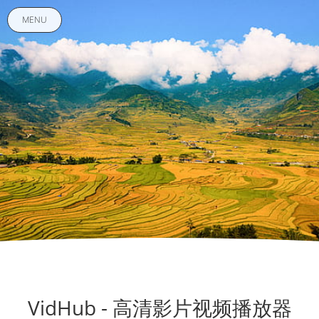
MENU
VidHub - 高清影片视频播放器