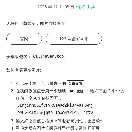
2023 年 12 月 03 日
•
软件工具
无任何下载限制，图片直接保存！
官网
123 网盘 (6adJ)
安卓版包名：
wallhaven.top
如何查看更多图片:
点击左上角，点击最底下的
功能设置
在功能设置点击第一个选项
，输入下面 2 个中的
API 秘钥
任何一个 API 秘钥即可：
5Bnj5nh06LfyFvkCT4KdZki8r4UsRvnj
PMHvmSfRvkojQ50fiRWO43KiSoli1O7V
输入好之后点击检测 API 秘钥可用性，重启软件
重启之后在图片等级选择里把限制级打开即可