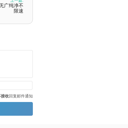
上一篇:
- 无广纯净不
限速
不接收
回复邮件通知