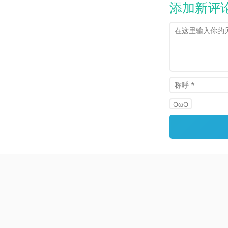
添加新评
OωO