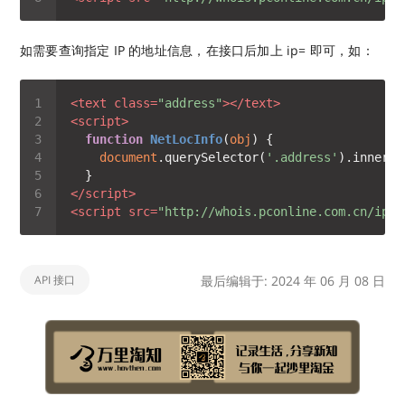
如需要查询指定 IP 的地址信息，在接口后加上 ip= 即可，如：
<
text
class
=
"address"
>
</
text
>
<
script
>
function
NetLocInfo
(
obj
) 
document
.querySelector(
'.address'
).innerTe
</
script
>
<
script
src
=
"http://whois.pconline.com.cn/ipJs
API 接口
最后编辑于: 2024 年 06 月 08 日