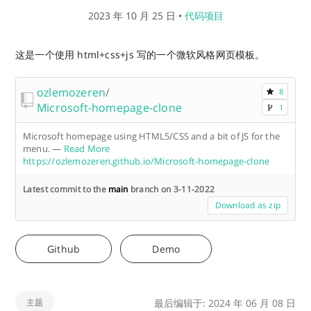
2023 年 10 月 25 日
•
代码项目
这是一个使用 html+css+js 写的一个微软风格网页模板。
ozlemozeren
/
8
Microsoft-homepage-clone
1
Microsoft homepage using HTML5/CSS and a bit of JS for the
menu.
—
Read More
https://ozlemozeren.github.io/Microsoft-homepage-clone
Latest commit to the
main
branch on 3-11-2022
Download as zip
Github
Demo
主题
最后编辑于: 2024 年 06 月 08 日