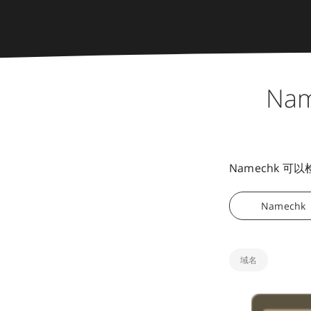
Na
Namechk 
Namechk
域名