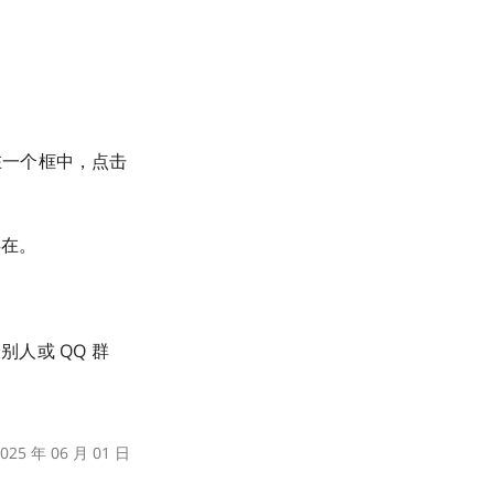
在一个框中，点击
存在。
人或 QQ 群
25 年 06 月 01 日