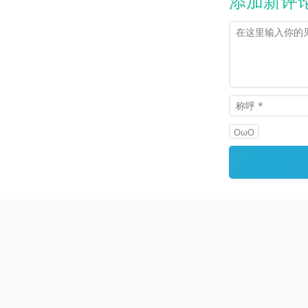
添加新评
OωO