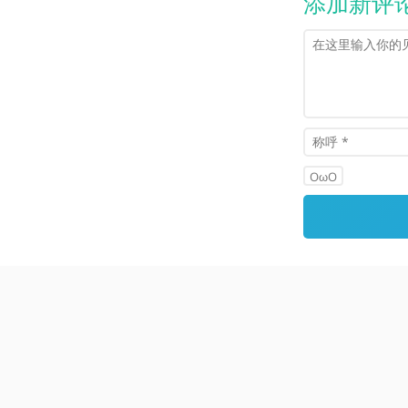
添加新评
OωO