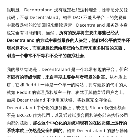
很明显，Decentraland 没有规定杜绝这种理念，除非硬分叉源
代码，不做 Decentraland。如果 DAO 不能从平台上的交易费
中获得足够的投资回报来继续运营，Decentraland 服务器本身
也完全有可能倒闭。当然，
所有的投票将主要由那些已经从
Decentraland 的方式中获益最多的人决定，他们对公平的竞争环
境兴趣不大，而更愿意投票给那些给他们带来更多财富的东西，
创造一个非常不平等和不公平的虚拟社会
。
我的最终结论是，Decentraland 是一个非常有趣的平台，
但它
有固有的等级制度，来自早期主要参与者积累的财富。
从本质上
讲，它和 Reddit 一样是一个单一的网站，拥有最多的代币的人
就如 Reddit 的管理员和版主一样、凌驾于其他普通用户之上。
如果 Decentraland 不使用区块链、将数据完全存储在
Decentraland 中心化的服务器上，或使用 Steam 钱包余额而
不是 ERC-20 作为代币，以及通过纸质合同和法务部来执行公司
内部的拨款，
那么这个中心化的系统和现有的在区块链上运行的
系统本质上仍然是完全相同的
。如果 Decentraland 的服务器瘫