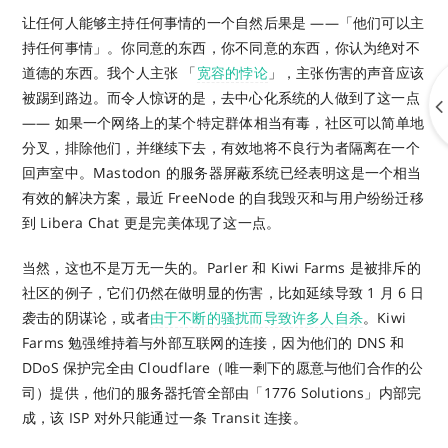
让任何人能够主持任何事情的一个自然后果是 ——「他们可以主
持任何事情」。你同意的东西，你不同意的东西，你认为绝对不
道德的东西。我个人主张 「
宽容的悖论
」，主张伤害的声音应该
被踢到路边。而令人惊讶的是，去中心化系统的人做到了这一点
—— 如果一个网络上的某个特定群体相当有毒，社区可以简单地
分叉，排除他们，并继续下去，有效地将不良行为者隔离在一个
回声室中。Mastodon 的服务器屏蔽系统已经表明这是一个相当
有效的解决方案，最近 FreeNode 的自我毁灭和与用户纷纷迁移
到 Libera Chat 更是完美体现了这一点。
当然，这也不是万无一失的。Parler 和 Kiwi Farms 是被排斥的
社区的例子，它们仍然在做明显的伤害，比如延续导致 1 月 6 日
袭击的阴谋论，或者
由于不断的骚扰而导致许多人自杀
。Kiwi
Farms 勉强维持着与外部互联网的连接，因为他们的 DNS 和
DDoS 保护完全由 Cloudflare（唯一剩下的愿意与他们合作的公
司）提供，他们的服务器托管全部由「1776 Solutions」内部完
成，该 ISP 对外只能通过一条 Transit 连接。