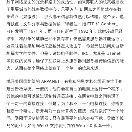
到了网络层面的冗余和路由的灵活性。如果苏联人的核武器摧毁
了重要城市的战略数据中心，只要 A 与 B 两点之间仍然存在数
据通路（如微波），那么电子信息就依然可以传输。这个设计也
有缺点，文件分享与数据传输（译者注：指 FTP 和 Gopher。
FTP 发明于 1971 年，而 HTTP 诞生于 1992 年，此时冷战已经
结束、核战争的威胁已经不复存在）仍然需要服务器才能运行，
这意味着如果加利福尼亚被外星人攻击了，你就无法访问来自斯
坦福大学的文件。但是，诸如电子邮件、IRC、尤其是 Usenet
等协议的发展，确保了互联网上从服务器到服务器传输信息的能
力、从而在整个网络上创造了一个单一的信息来源。
抛开美国国防部的 ARPANET，有抱负的黑客和公司正在忙于创
建公告板系统。一般的，他们会在自己的电脑上运行一个程序，
其他的电脑可以通过调制解调器连接，在两台电脑之间实现了一
个一对一的直接连接。但是，为了和不止一台电脑连接，你需要
挂断一个电话、断开与前一台计算机的链接，然后拨打下一个号
码。受限于调制解调器，只有最重要的信息会被下载，导致了孤
岛的诞生，如同 Web3 支持者批判的 Web 2.0 孤岛一样。