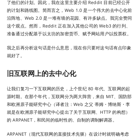
了他们的计划。因此，我在这里主要介绍 Reddit 目前已经公开
的计划和路线图。简而言之，Web 1.0 是一个伟大的去中心化前
沿阵地、Web 2.0 是一堆有墙的花园、有许多缺点。我完全赞同
这个观点。然而，Reddit 正在加入其他公司的 Web3 的行列、
准备通过分配基于以太坊的加密货币、赋予网站用户以投票权。
我之后再分析这句话是什么意思，现在你只要对这句话有点印象
就好了。
旧互联网上的去中心化
让我们复习一下互联网的历史，上个世纪 80 年代、互联网的起
源时期。在那个年代，互联网分为两大阵营，来自 MIT、国防部
和欧洲原子能研究中心（译者注：Web 之父 蒂姆・博纳斯・李
就是在欧洲原子能研究中心提出了关于互联网、HTTP 的构想）
的 ARPANET，和民间的临时性的、自制的调制解调器。
ARPANET（现代互联网的直接技术先驱）在设计时就明确考虑