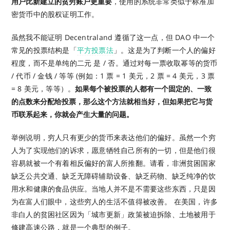
用户比新建立的贫穷账户更重要
，使用的系统非常类似于标准加
密货币中的股权证明工作。
虽然我不能证明 Decentraland 遵循了这一点，但 DAO 中一个
常见的投票结构是「
平方投票法
」。这是为了判断一个人的偏好
程度，而不是单纯的二元 是 / 否。通过对每一票收取幂等的货币
/ 代币 / 金钱 / 等等 (例如：1 票 = 1 美元，2 票 = 4 美元，3 票
= 8 美元，等等）。
如果每个被投票的人都有一个固定的、一致
的点数来分配给投票，那么这个方法就相当好，但如果把它与货
币联系起来，你就会产生大量的问题。
举例说明，穷人只有更少的货币来表达他们的偏好。虽然一个穷
人为了实现他们的诉求，愿意牺牲自己所有的一切，但是他们很
容易就被一个有着相反偏好的富人所推翻。请看，非洲贫困国家
缺乏公共交通、缺乏无障碍辅助设备、缺乏药物、缺乏纯净的饮
用水和健康的食品供应。当地人并不是不需要这些东西，只是因
为在富人们眼中，这些穷人的生活不值得被改善。 在美国，许多
非白人的贫困社区因为「城市更新」政策被迫拆除、土地被用于
修建高速公路，就是一个典型的例子。