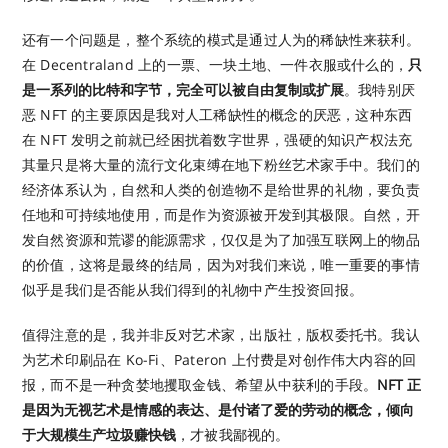
还有一个问题是，整个系统的模式是通过人为的稀缺性来获利。
在 Decentraland 上的一票、一块土地、一件衣服或什么的，
只
是一系列的比特和字节，完全可以被自由复制或扩展
。我特别厌
恶 NFT 的主要原因是我对人工稀缺性的概念的厌恶，这种东西
在 NFT 发明之前就已经困扰着数字世界，强硬的知识产权法充
其量只是将大量的流行文化束缚在地下粉丝艺术家手中。我们的
经济体系认为，自然和人类的创造物不是给世界的礼物，要负责
任地和可持续地使用，而是作为资源被开发到其极限。自然，开
发自然资源和荒谬的能源需求，仅仅是为了加强互联网上的物品
的价值，这将是最终的结局，因为对我们来说，唯一重要的事情
似乎是我们是否能从我们得到的礼物中产生投资回报。
值得注意的是，我并非反对艺术家，出版社，版权委托书。我认
为艺术印刷品在 Ko-Fi、Pateron 上付费是对创作伟大内容的回
报，而不是一种贪婪地攫取金钱、希望从中获利的手段。
NFT 正
是因为无视艺术是情感的表达、是付诸了爱的劳动的概念，倾向
于大规模生产垃圾赚快钱
，才被我鄙视的。