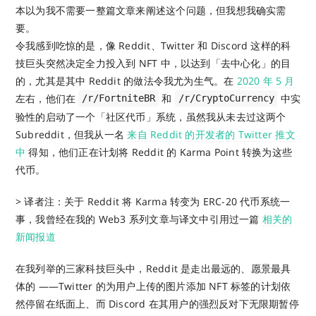
本以为我不需要一整篇文章来阐述这个问题，但我想我确实需
要。
令我感到吃惊的是，像 Reddit、Twitter 和 Discord 这样的科
技巨头突然决定全力投入到 NFT 中，以达到「去中心化」的目
的，尤其是其中 Reddit 的做法令我尤为生气。在
2020 年 5 月
左右，他们在
和
中实
/r/FortniteBR
/r/CryptoCurrency
验性的启动了一个「社区代币」系统，虽然我从未去过这两个
Subreddit，但我从一名
来自 Reddit 的开发者的 Twitter 推文
中
得知，他们正在计划将 Reddit 的 Karma Point 转换为这些
代币。
> 译者注：关于 Reddit 将 Karma 转变为 ERC-20 代币系统一
事，我曾经在我的 Web3 系列文章与译文中引用过一篇
相关的
新闻报道
在我列举的三家科技巨头中，Reddit 是走出最远的、愿景最具
体的 ——Twitter 的为用户上传的图片添加 NFT 标签的计划依
然停留在纸面上、而 Discord 在其用户的强烈反对下无限期暂停