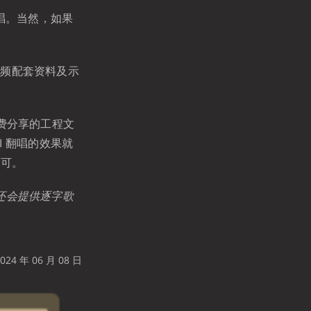
唱。当然，如果
视频配套资料及示
费分享的工程文
I 翻唱的效果就
即可。
还会提供逐字歌
24 年 06 月 08 日