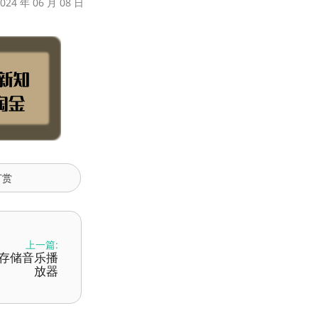
24 年 06 月 08 日
打赏
上一篇:
私有存储音乐播
放器