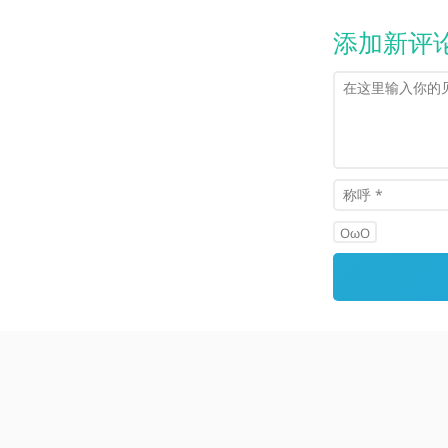
添加新评
OωO