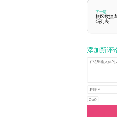
下一篇:
根区数据库
码列表
添加新评
OωO