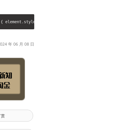
 { element.style.border = 
'20px solid #ccc'
24 年 06 月 08 日
打赏