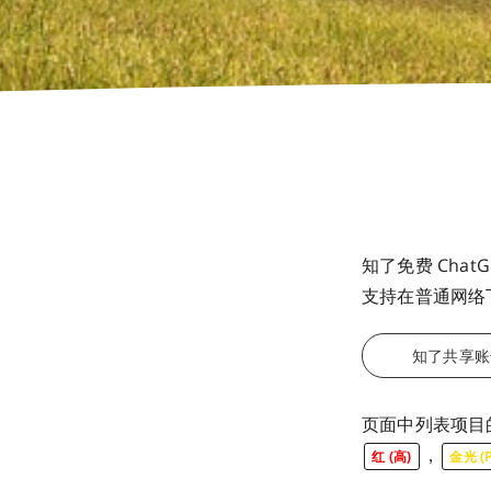
知了免费 Chat
支持在普通网络
知了共享账
页面中列表项目
，
红 (高)
金光 (P